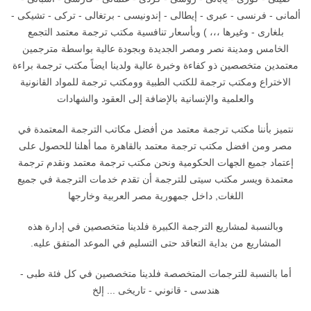
ألمانى - فرنسى - عبرى - إيطالى - إندونيسى - برتغالى - تركى - تشيكى -
بلغارى - وغيرها ،،، ) وبأسعار تنافسية مكتب ترجمة معتمد التجمع
الخامس ومدينة نصر ومصر الجديدة وبجودة عالية بواسطة مترجمين
معتمدين متخصصين ذو كفاءة وخبرة عالية ولدينا ايضاً مكتب ترجمة براءة
الاختراع ومكتب ترجمة للكتب الطبية وومكتب ترجمة للمواد القانونية
والعلمية والإنسانية بالإضافة إلى العقود والشهادات
نتميز بأننا مكتب ترجمة معتمد من أفضل مكاتب الترجمة المعتمدة في
مصر ومن افضل مكتب ترجمة معتمد بالقاهرة مما أهلنا للحصول على
إعتماد جميع الجهات الحكومية ونحن مكتب ترجمة معتمد ونقدم ترجمة
معتمدة ويسر مكتب سيتى للترجمة أن تقدم خدمات الترجمة في جميع
اللغات, داخل جمهورية مصر العربية وخارجها
وبالنسبة لمشاريع الترجمة الكبيرة فلدينا متخصصين في إدارة هذه
المشاريع من بداية التعاقد حتى التسليم في الموعد المتفق عليه.
أما بالنسبة للترجمات المتخصصة فلدينا متخصصين في كل فئة طبى -
هندسى - قانوني - تاريخى ... إلخ