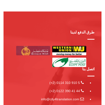
طرق الدفع لدينا
اتصل بنا
0114 310 910 5 (2+)
0122 390 41 44 (2+)
info@city4translation.com