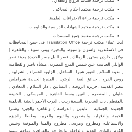
مكتب ترجمة قسائم الزواج والطلاق .
مكتب ترجمة معتمد احكام المحاكم .
مكتب ترجمة براءة الاختراعات العلمية.
مكتب ترجمة معتمد الشهادات الدراسية والدبلومات .
مكتب ترجمة معتمد جميع المستندات .
لدينا عملاء مكتب ترجمة Translation Office فى جميع المحافظات
فى الاسكندريه واسوان واسيوط والبحيره وبنى سويف والقاهره (
بولاق , جاردن سيتي , الزمالك , قصر النيل مصر الجديدة مدينة نصر
الوايلي العباسية عين شمس المرج المطرية, منشأة ناصر والقطامية
, مدينة السلام , العبور شبرا , الساحل , الزاوية الحمراء , الشرابية ,
روض الفرج , حدائق القبة , الزيتون , المنيرة الجديدة شبراملس
مصر القديمة ,جزيرة الروضة , البساتين , دار السلام , المعادي ,
حلوان , المعصره , التبين وسط القاهرة , الموسكي , الخليفة
,المقطم , باب الشعرية ,السيدة زينب , الدرب الأحمر ,العتبة ,الحلمية
الجديدة ,الجمالية , عابدين , الدراسة ) والقاهرة والجيزة وشبرا
الخيمة والدقهليه والمنصوره والفيوم والغربيه وطنطا والجيزه
والاسماعليه ومطروح ومرسى مطروح والمنيا والمنوفية وشبين
الكوم والوادى الجديد والداخله والخارجة والفرافره وواحه سيوه