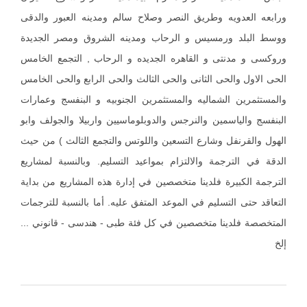
ورابعه العدويه وطريق النصر وصلاح سالم ومدينه العبور والدقى
ووسط البلد ورمسيس و الرحاب ومدينه الشروق ومصر الجديدة
وروكسى و مدنتى و القاهره الجديده و الرحاب , التجمع الخامس
الحى الاول والحى الثانى والحى الثالث والحى الرابع والحى الخامس
والمستثمرين الشماليه والمستثمرين الجنوبيه و البنفسج وعمارات
البنفسج والياسمين والنرجس والدوبلوماسيين واربيلا والجولف وابو
الهول والقرنفل وشارع التسعين واللوتس والتجمع الثالث ) من حيث
الدقة في الترجمة والالتزام بمواعيد التسليم. وبالنسبة لمشاريع
الترجمة الكبيرة فلدينا متخصصين في إدارة هذه المشاريع من بداية
التعاقد حتى التسليم في الموعد المتفق عليه. أما بالنسبة للترجمات
المتخصصة فلدينا متخصصين في كل فئة طبى - هندسى - قانوني ...
إلخ