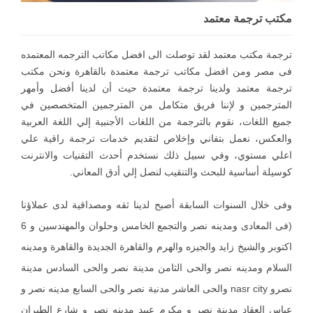
مكتب ترجمة معتمد
ترجمة مكتب معتمد لقد توصلت الى افضل مكاتب الترجمه المعتمده
فى مصر ومن افضل مكاتب ترجمة معتمدة بالقاهرة ونحن مكتب
ترجمة معتمد ولدينا ترجمة معتمدة حيث أن لدينا أفضل وأمهر
المترجمين و لإننا فريق متكامل من المترجمين المتخصصين في
جميع اللغات، نقوم بالترجمة من اللغات الأجنبية إلي اللغة العربية
والعكس، نعمل بتفاني وإخلاص لتقديم خدمات ترجمة راقية علي
اعلي مستوي، وفي سبيل ذلك نستخدم أحدث التقنيات والانترنت
كوسيلة أساسية للبحث والتنقيب لنصل إلي أدق المعاني.
وفى خلال السنوات السابقة أصبح لدينا ثقه ومصداقية لدى عملاؤنا
(فى المعادى ومدينه نصر والتجمع الخامس وحلوان والمهندسين و 6
اكتوبر والشيخ زايد والجيزه والهرم والقاهرة الجديدة والقاهرة ومدينه
السلام ومدينه نصر والحى الثامن مدينة نصر والحى السادس مدينة
نصرو nasr city والحى العاشر مدنية نصر والحى السابع مدينه نصر و
عباس العقاد مدينة نصر و مكرم عبيد مدينه نصر و شارع الطيران