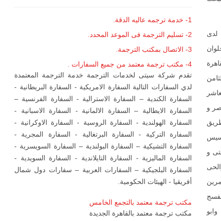
1- خدمة ترجمه عاليه الدقة.
 لدى
2- تسليم الترجمة فى الموعد المحدد.
لوان
3- الاتصال بمكتب الترجمة.
لقاهرة
4- مكتب ترجمة معتمد من جميع السفارات .
تقدم شركة سيتى لخدمات الترجمة خدمة الترجمة المعتمدة
ثامن
لدي السفارات التالية السفارة الامريكية - السفارة البريطانية -
nasr c والحى العاشر
السفارة الكندية – السفارة الاسترالية - السفارة الفرنسية –
صر و
السفارة الايطالية – السفارة الالمانية - السفارة الاسبانية -
السفارة الهولندية - السفارة الروسية - السفارة الاوكرانية -
طريق
السفارة التركية - السفارة البرتغالية - السفارة المجرية -
مسيس
السفارة التشيكية – السفارة البولندية – السفارة السويسرية -
تى و
السفارة الماليزية - السفارة التايلاندية - السفارة السويدية -
الحى
السفارة البلجيكية – السفارات العربية – سفارات دول شمال
أفريقيا - الهيئات الحكومية.
مرين
نفسج
مكتب ترجمة معتمد بالتجمع الخامس
وابو
مكتب ترجمة معتمد بالقاهرة الجديدة