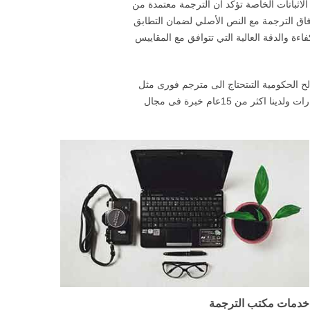
لاثباتات الخاصة تؤكد أن الترجمة معتمدة من
رفاق الترجمة مع النص الأصلي لضمان التطابق
اءة والدقة العالية التي تتوافق مع المقاييس
لح الحكومية التىتحتاج الى مترجم فورى مثل
الشهر العقارى والمحاكم وغيرها كما اننا نوفر مترجمين محترفين لترجمة المؤتمرات والاحداث الهامة للشركات والوزارات ولدينا اكثر من 15عام خبرة فى مجال
خدمات مكتب الترجمة