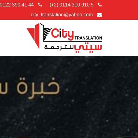
0122 390 41 44 (2+)
0114 310 910 5 (2+)
city_translation@yahoo.com