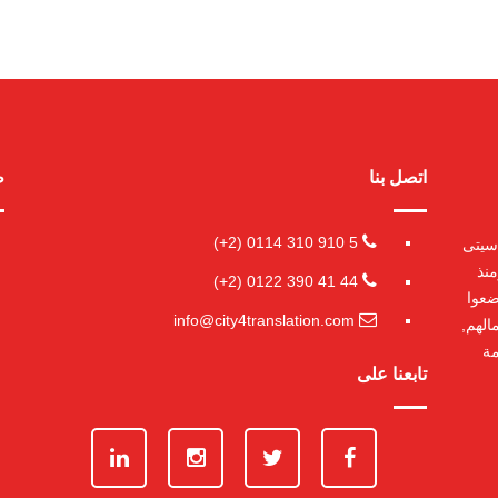
اتصل بنا
ط
0114 310 910 5 (2+)
ز سيتى
منذ
0122 390 41 44 (2+)
ضعوا
info@city4translation.com
الهم,
مة
تابعنا على