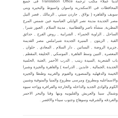
لدينا عملاء مكتب ترجمة Translation Office فى جميع
المحافظات فى الاسكندريه واسوان واسيوط والبحيره وبنى
سويف والقاهره ( بولاق , جاردن سيتي , الزمالك , قصر النيل
مصر الجديدة مدينة نصر الوايلي العباسية عين شمس المرج
المطرية, منشأة ناصر والقطامية , مدينة السلام , العبور شبرا ,
الساحل , الزاوية الحمراء , الشرابية , روض الفرج , حدائق
القبة , الزيتون , المنيرة الجديدة شبراملس مصر القديمة
,جزيرة الروضة , البساتين , دار السلام , المعادي , حلوان ,
المعصره , التبين وسط القاهرة , الموسكي , الخليفة ,المقطم ,
باب الشعرية ,السيدة زينب , الدرب الأحمر ,العتبة ,الحلمية
الجديدة ,الجمالية , عابدين , الدراسة ) والقاهرة والجيزة وشبرا
الخيمة والدقهليه والمنصوره والفيوم والغربيه وطنطا والجيزه
والاسماعليه ومطروح ومرسى مطروح والمنيا والمنوفية وشبين
الكوم والوادى الجديد والداخله والخارجة والفرافره وواحه سيوه
وشمال سينا والعريش والقليوبيه وبنها وقنا والبحر الاحمر
والغردقه والشرقيه وسوهاج وجنوب سيناء والاقصر .